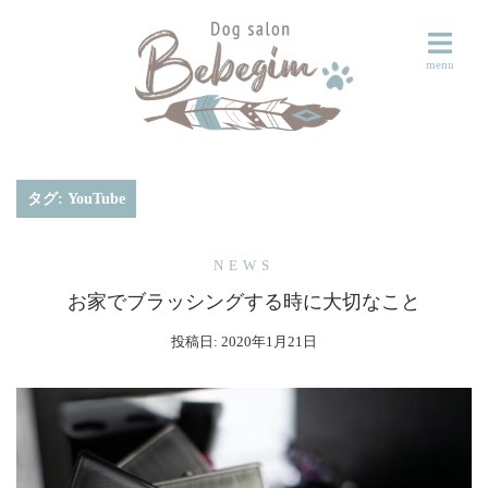
コ
ン
テ
ン
ツ
へ
ス
タグ:
YouTube
キ
ッ
NEWS
プ
お家でブラッシングする時に大切なこと
投稿日:
2020年1月21日