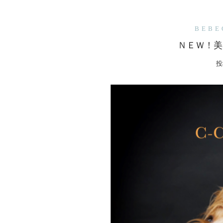
BEB
ＮＥＷ！美
投