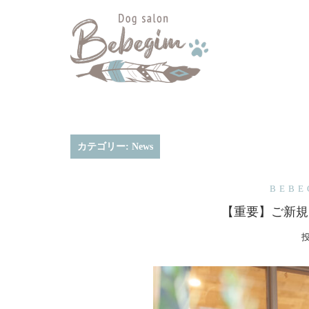
コ
ン
テ
ン
ツ
へ
ス
キ
カテゴリー:
News
ッ
プ
BEB
【重要】ご新規