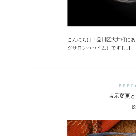
こんにちは！品川区大井町にあるトリミ
グサロンべべイム）です […]
BEB
表示変更と
投