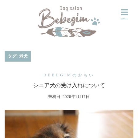
コ
ン
テ
ン
ツ
へ
ス
タグ:
老犬
キ
ッ
BEBEGIMのおもい
プ
シニア犬の受け入れについて
投稿日:
2020年1月17日