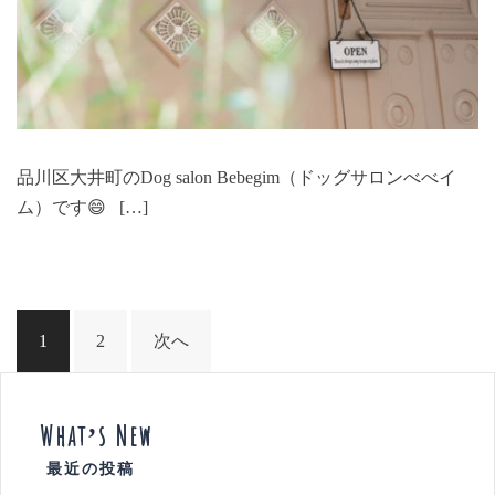
品川区大井町のDog salon Bebegim（ドッグサロンべべイ
ム）です😄 […]
投
1
2
次へ
稿
ナ
ビ
What’s New
ゲ