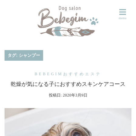
コ
ン
テ
ン
ツ
へ
ス
タグ:
シャンプー
キ
ッ
BEBEGIMおすすめエステ
プ
乾燥が気になる子におすすめスキンケアコース
投稿日:
2020年3月9日