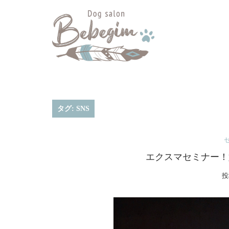
コ
ン
テ
ン
ツ
へ
ス
キ
タグ:
SNS
ッ
プ
エクスマセミナー！
投