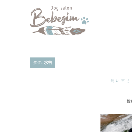
コ
ン
テ
ン
ツ
へ
ス
キ
タグ:
水害
ッ
プ
飼い主さ
投