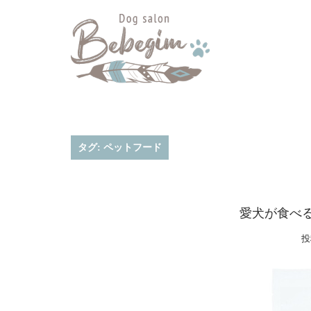
コ
ン
テ
ン
ツ
へ
ス
キ
タグ:
ペットフード
ッ
プ
愛犬が食べ
投