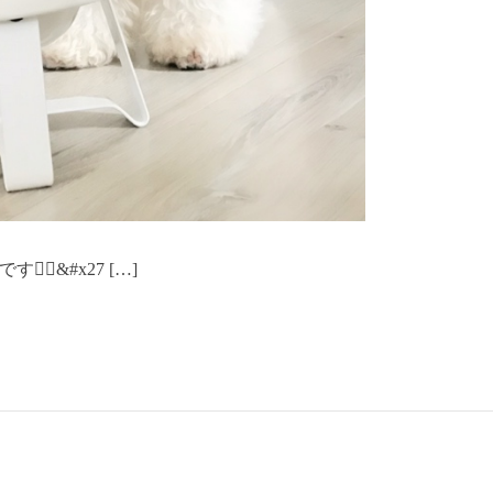
‍♀️&#x27 […]