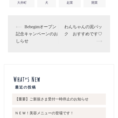
大井町
犬
起業
開業
⟵
Bebegimオープン
わんちゃんの泥パッ
投
記念キャンペーンのお
ク おすすめです♡
稿
しらせ
⟶
ナ
ビ
ゲ
ー
シ
What’s New
ョ
ン
【重要】ご新規さま受付一時停止のお知らせ
ＮＥＷ！美容メニューの登場です！