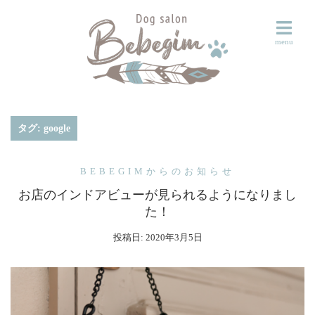
コ
ン
テ
ン
ツ
へ
ス
タグ:
google
キ
ッ
BEBEGIMからのお知らせ
プ
お店のインドアビューが見られるようになりまし
た！
投稿日:
2020年3月5日