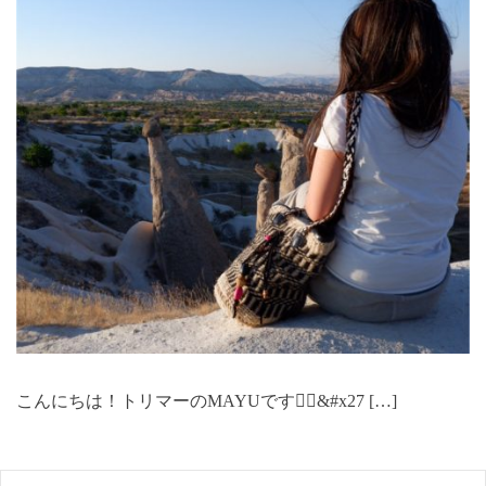
こんにちは！トリマーのMAYUです🙋‍♀️&#x27 […]