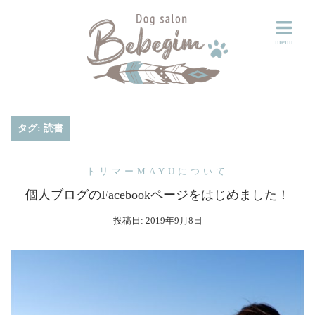
コ
ン
テ
ン
ツ
へ
ス
タグ:
読書
キ
ッ
トリマーMAYUについて
プ
個人ブログのFacebookページをはじめました！
投稿日:
2019年9月8日