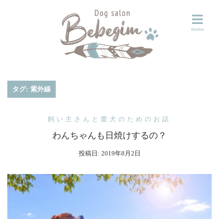
コ
ン
テ
ン
ツ
へ
ス
タグ:
紫外線
キ
ッ
飼い主さんと愛犬のためのお話
プ
わんちゃんも日焼けするの？
投稿日:
2019年8月2日