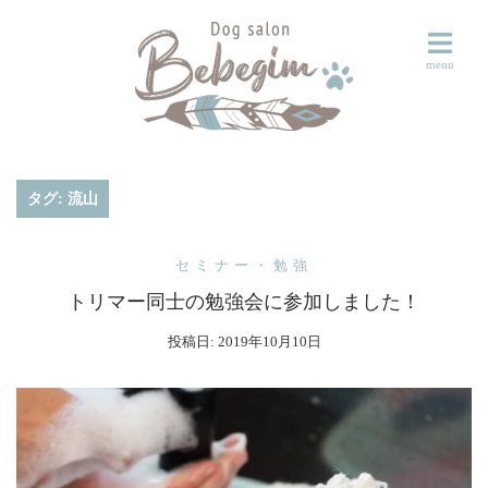
コ
ン
テ
ン
ツ
へ
ス
タグ:
流山
キ
ッ
セミナー・勉強
プ
トリマー同士の勉強会に参加しました！
投稿日:
2019年10月10日