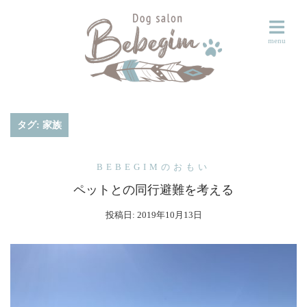
コ
ン
テ
ン
ツ
へ
ス
タグ:
家族
キ
ッ
BEBEGIMのおもい
プ
ペットとの同行避難を考える
投稿日:
2019年10月13日