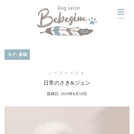
コ
ン
テ
ン
ツ
へ
ス
タグ:
多頭
キ
ッ
シーズーのさき
プ
日常のさき&ジュン
投稿日:
2019年8月18日