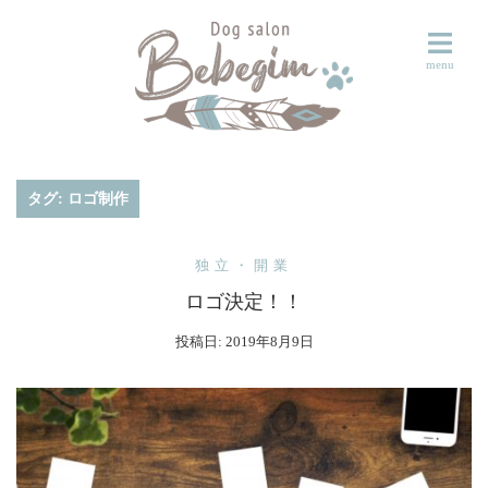
コ
ン
テ
ン
ツ
へ
ス
タグ:
ロゴ制作
キ
ッ
独立・開業
プ
ロゴ決定！！
投稿日:
2019年8月9日