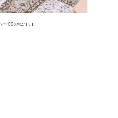
‍♀️&#x27 […]