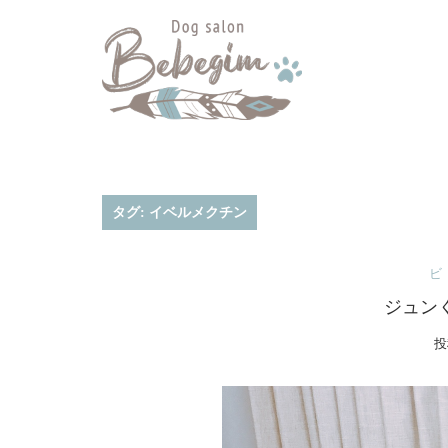
コ
ン
テ
ン
ツ
へ
ス
キ
タグ:
イベルメクチン
ッ
プ
ビ
ジュン
投