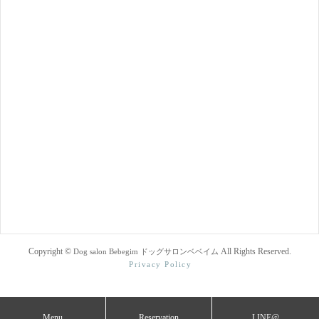
Copyright ©
All Rights Reserved.
Dog salon Bebegim ドッグサロンベベイム
Privacy Policy
Menu
Reservation
LINE@