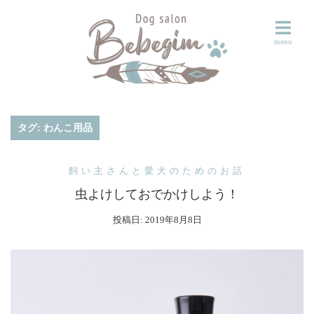
コ
ン
テ
ン
ツ
へ
ス
タグ:
わんこ用品
キ
ッ
飼い主さんと愛犬のためのお話
プ
虫よけしておでかけしよう！
投稿日:
2019年8月8日